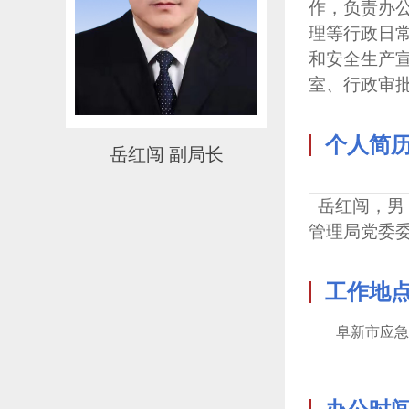
作，负责办
理等行政日
和安全生产宣
室、行政审批
个人简
岳红闯 副局长
岳红闯，男，
管理局党委
工作地
阜新市应急