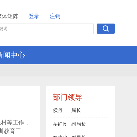
媒体矩阵
登录
注销
|
|
新闻中心
部门领导
侯丹
局长
驻村等工作，
岳红闯
副局长
训教育工