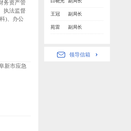
白晓光
副局长
财务资产管
、执法监督
王冠
副局长
科)、办公
苑雷
副局长
领导信箱
任阜新市应急