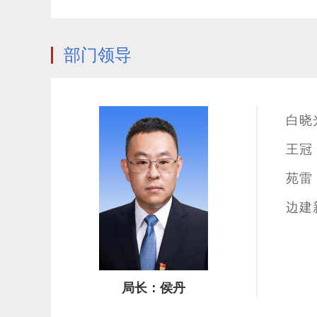
部门领导
白晓
王冠
苑雷
边建
局长：侯丹