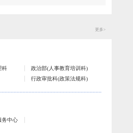
更多>
理科
政治部(人事教育培训科)
行政审批科(政策法规科)
风险监测和救灾物资保障科(防震减灾科)
应急指挥中心(规划科技科)
服务中心