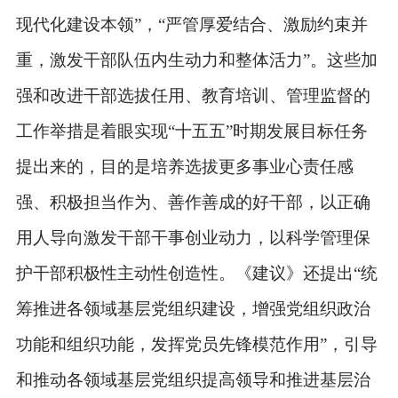
现代化建设本领”，“严管厚爱结合、激励约束并
重，激发干部队伍内生动力和整体活力”。这些加
强和改进干部选拔任用、教育培训、管理监督的
工作举措是着眼实现“十五五”时期发展目标任务
提出来的，目的是培养选拔更多事业心责任感
强、积极担当作为、善作善成的好干部，以正确
用人导向激发干部干事创业动力，以科学管理保
护干部积极性主动性创造性。《建议》还提出“统
筹推进各领域基层党组织建设，增强党组织政治
功能和组织功能，发挥党员先锋模范作用”，引导
和推动各领域基层党组织提高领导和推进基层治