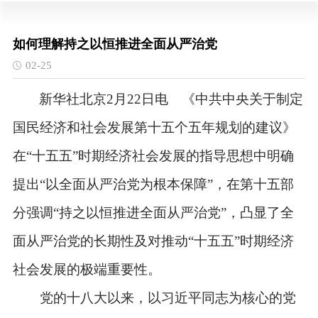
如何理解持之以恒推进全面从严治党
02-25
新华社北京
2月22日电 《中共中央关于制定
国民经济和社会发展第十五个五年规划的建议》
在“十五五”时期经济社会发展的指导思想中明确
提出“以全面从严治党为根本保障”，在第十五部
分强调“持之以恒推进全面从严治党”，凸显了全
面从严治党的长期性及对推动“十五五”时期经济
社会发展的极端重要性。
党的十八大以来，以习近平同志为核心的党