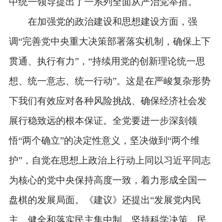
中统一领导提出了一系列全面从严治党举措。
在加强党的政治建设和思想建设方面，强
调“完善党中央重大决策部署落实机制，确保上下
贯通、执行有力”，“持续用党的创新理论统一思
想、统一意志、统一行动”。这是在严峻复杂形势
下我们有效应对各种风险挑战、确保经济社会发
展行稳致远的根本保证。全党要进一步深刻领
悟“两个确立”的决定性意义，坚决做到“两个维
护”，自觉在思想上政治上行动上同以习近平同志
为核心的党中央保持高度一致，着力形成全国一
盘棋的发展局面。《建议》还提出“发展党内民
主，健全和落实民主集中制，坚持科学决策、民