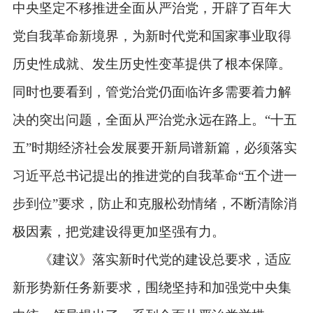
中央坚定不移推进全面从严治党，开辟了百年大
党自我革命新境界，为新时代党和国家事业取得
历史性成就、发生历史性变革提供了根本保障。
同时也要看到，管党治党仍面临许多需要着力解
决的突出问题，全面从严治党永远在路上。“十五
五”时期经济社会发展要开新局谱新篇，必须落实
习近平总书记提出的推进党的自我革命“五个进一
步到位”要求，防止和克服松劲情绪，不断清除消
极因素，把党建设得更加坚强有力。
《建议》落实新时代党的建设总要求，适应
新形势新任务新要求，围绕坚持和加强党中央集