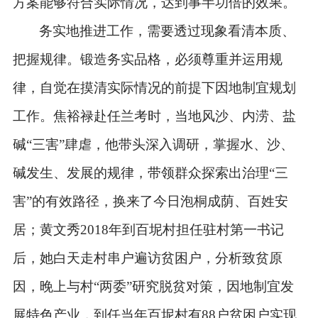
方案能够符合实际情况，达到事半功倍的效果。
务实地推进工作，需要透过现象看清本质、
把握规律。锻造务实品格，必须尊重并运用规
律，自觉在摸清实际情况的前提下因地制宜规划
工作。焦裕禄赴任兰考时，当地风沙、内涝、盐
碱
“三害”肆虐，他带头深入调研，掌握水、沙、
碱发生、发展的规律，带领群众探索出治理“三
害”的有效路径，换来了今日泡桐成荫、百姓安
居；黄文秀2018年到百坭村担任驻村第一书记
后，她白天走村串户遍访贫困户，分析致贫原
因，晚上与村“两委”研究脱贫对策，因地制宜发
展特色产业，到任当年百坭村有88户贫困户实现