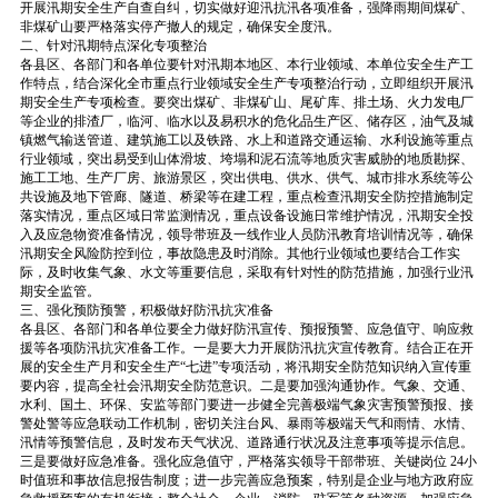
开展汛期安全生产自查自纠，切实做好迎汛抗汛各项准备，强降雨期间煤矿、
非煤矿山要严格落实停产撤人的规定，确保安全度汛。
二、针对汛期特点深化专项整治
各县区、各部门和各单位要针对汛期本地区、本行业领域、本单位安全生产工
作特点，结合深化全市重点行业领域安全生产专项整治行动，立即组织开展汛
期安全生产专项检查。要突出煤矿、非煤矿山、尾矿库、排土场、火力发电厂
等企业的排渣厂，临河、临水以及易积水的危化品生产区、储存区，油气及城
镇燃气输送管道、建筑施工以及铁路、水上和道路交通运输、水利设施等重点
行业领域，突出易受到山体滑坡、垮塌和泥石流等地质灾害威胁的地质勘探、
施工工地、生产厂房、旅游景区，突出供电、供水、供气、城市排水系统等公
共设施及地下管廊、隧道、桥梁等在建工程，重点检查汛期安全防控措施制定
落实情况，重点区域日常监测情况，重点设备设施日常维护情况，汛期安全投
入及应急物资准备情况，领导带班及一线作业人员防汛教育培训情况等，确保
汛期安全风险防控到位，事故隐患及时消除。其他行业领域也要结合工作实
际，及时收集气象、水文等重要信息，采取有针对性的防范措施，加强行业汛
期安全监管。
三、强化预防预警，积极做好防汛抗灾准备
各县区、各部门和各单位要全力做好防汛宣传、预报预警、应急值守、响应救
援等各项防汛抗灾准备工作。一是要大力开展防汛抗灾宣传教育。结合正在开
展的安全生产月和安全生产“七进”专项活动，将汛期安全防范知识纳入宣传重
要内容，提高全社会汛期安全防范意识。二是要加强沟通协作。气象、交通、
水利、国土、环保、安监等部门要进一步健全完善极端气象灾害预警预报、接
警处警等应急联动工作机制，密切关注台风、暴雨等极端天气和雨情、水情、
汛情等预警信息，及时发布天气状况、道路通行状况及注意事项等提示信息。
三是要做好应急准备。强化应急值守，严格落实领导干部带班、关键岗位
24小
时值班和事故信息报告制度；进一步完善应急预案，特别是企业与地方政府应