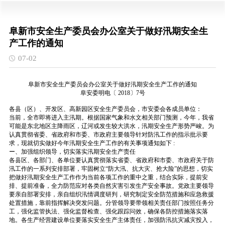
阜新市安全生产委员会办公室关于做好汛期安全生
产工作的通知
07-02
阜新市安全生产委员会办公室关于做好汛期安全生产工作的通知
阜安委明电〔
2018〕7号
各县（区）、开发区、高新园区安全生产委员会，市安委会各成员单位：
当前，全市即将进入主汛期。根据国家气象和水文相关部门预测，今年，我省
可能是东北地区主降雨区，辽河或发生较大洪水，汛期安全生产形势严峻。为
认真贯彻省委、省政府和市委、市政府主要领导针对防汛工作的指示批示要
求，现就切实做好今年汛期安全生产工作的有关事项通知如下
:
ー、加强组织领导，切实落实汛期安全生产责任
各县区、各部门、各单位要认真贯彻落实省委、省政府和市委、市政府关于防
汛工作的一系列安排部署，牢固树立“防大汛、抗大灾、抢大险”的思想，切实
把做好汛期安全生产工作作为当前各项工作的重中之重，结合实际，提前安
排、提前准备，全力防范应对各类自然灾害引发生产安全事故。党政主要领导
要亲自部署安排，亲自组织汛情调度研判，研究制定安全防范措施和应急救援
处置措施，靠前指挥解决突发问题。分管领导要带领相关责任部门按照任务分
工，强化监管执法、强化监督检查、强化跟踪问效，确保各防控措施落实落
地。各生产经营建设单位要落实安全生产主体责任，加强防汛抗灾减灾投入，