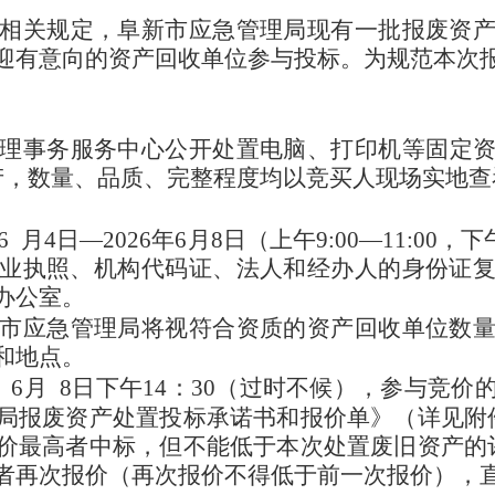
相关规定，
阜新市应急管理局
现有一批报废资
迎有意向的资产回收单位参与投标。为规范本次
理事务服务中心
公开处置
电脑、打印机
等固定
产，数量、品质、完整程度均以竞买人现场实地查
6
月
4
日
—202
6
年
6
月
8
日（上午
9:00—1
1
:00，下
业执照、机构代码证、法人和经办人的身份证
办公室。
市应急管理局
将视符合资质的资产回收单位数
和地点。
6
月
8
日
下
午
14
：
30（过时不候），参与竞价
局
报废资产处置投标承诺书和报价单》（详见附
价最高者中标，但不能低于本次处置废旧资产的
者再次报价（再次报价不得低于前一次报价），