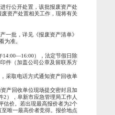
产进行公开处置，该批报废资产处
报废资产处置相关工作，现将有关
资产一批，详见《报废资产清单》
看为准。
午14:00—1
6
:00），法定节假日除
复印件（加盖公司公章及留联系方
量，采取电话方式通知资产回收单
的资产回收单位现场提交密封且加
件
2）
，
阜新市应急管理局
工作人
评估价。若出现最高报价者为
2个
直至唯一最高价者竞得。报价地点