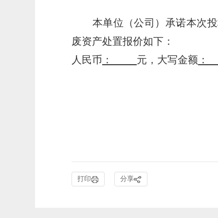
本
单位
（公司）承诺本次
投
废资产处置
报价如下：
人民币
：
元，大写金额
：
报
报价日
打印
分享