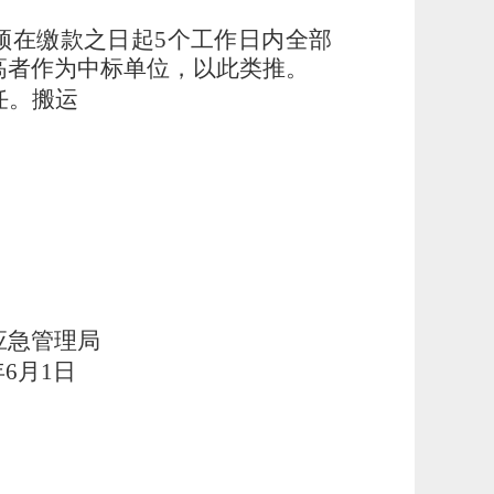
须在缴款之日起5个工作日内全部
高者作为中标单位，以此类推。
任。搬运
应急管理局
年
6
月
1
日