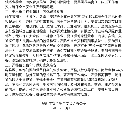
强巡查检查，有效管控风险，及时消除隐患。要层层压实责任，狠抓工作落
实，确保全市安全生产形势稳定。
二、突出重点行业领域，强化督导检查
端午节期间，各县区、各部门要结合正在开展的重点行业领域安全生产系列专
项整治行动，继续严厉打击非法违法生产经营建设行为。要突出加强对节日期
间连续生产、建设的矿山、危险化学品、交通运输、建筑施工、金属冶炼等重
点行业领域企业的监督检查，特别要关注检维修、有限空间作业等高风险作业
环节，无法保证安全的，一律停止作业。要加强对旅游景点、商场、宾馆、交
通枢纽等人员密集场所的监督检查，严防各类火灾和踩踏事故发生。要加强对
重点区域、危险路段及旅游沿线的交通管理，严厉打击“三超一疲劳”等严重违
法行为，落实交通高峰管控措施，确保节日期间交通安全畅通。要加强旅游景
区游客流量控制，及时落实疏导措施；要加强游乐场所、水上乐园大型娱乐设
备、设施的检修维护，确保设备安全运行。
三、严格值班值守，做好应急准备
各县区、各部门要加强节日期间值班值守，严格执行领导干部在岗带班和
24小
时值班制度，做好值班信息报送工作。要严守工作岗位，严禁擅离职守，确保
通信联络渠道畅通。要健全安全生产预测预警和应急协调联动机制，加强人
流、车流和灾害性天气、地质灾害的监测，及时发布气象、交通、旅游等方面
的信息，提醒、引导相关企业和社会公众做好防范应对工作。要针对节日特
点，做好应急准备，确保遇突发事件及时有效应对处置。
阜新市安全生产委员会办公室
2018年
6月15日