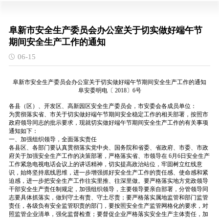
阜新市安全生产委员会办公室关于切实做好端午节
期间安全生产工作的通知
06-15
阜新市安全生产委员会办公室关于切实做好端午节期间安全生产工作的通知
阜安委明电〔
2018〕6号
各县（区）、开发区、高新园区安全生产委员会，市安委会各成员单位：
为贯彻落实省、市关于切实做好端午节期间安全稳定工作的相关部署，按照市
政府领导同志的批示要求，现就切实做好端午节期间安全生产工作的有关事项
通知如下：
一、加强组织领导，全面落实责任
各县区、各部门要认真贯彻落实党中央、国务院和省委、省政府、市委、市政
府关于加强安全生产工作的决策部署，严格落实省、市领导在
6月6日安全生产
工作紧急电视电话会议上的讲话精神，切实提高政治站位，牢固树立红线意
识，始终坚持底线思维，进一步增强抓好安全生产工作的责任感、使命感和紧
迫感，进一步把安全生产工作往实里推、往深里做。要严格落实地方党政领导
干部安全生产责任制规定，加强组织领导，主要领导要亲自部署，分管领导同
志要具体抓落实，做到守土有责、守土尽责；要严格落实属地监管和部门监管
责任，各级负有安全监管职责的部门，要按照安全生产监管网格化的要求，对
照监管企业清单，强化监督检查；要督促企业严格落实安全生产主体责任，加