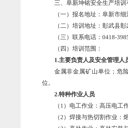
三、阜新坤铭安全生产培训
（一）报名地址：
阜新市细
（二）培训地址：
彰武县彰
（三）联系电话：
0418-398
（四）培训范围：
1
.
主要负责人及安全管理人
金属非金属矿山单位；危
位
。
2
.
特种作业人员
（
1
）电工作业：高压电工
（
2
）
焊接与热切割作业：