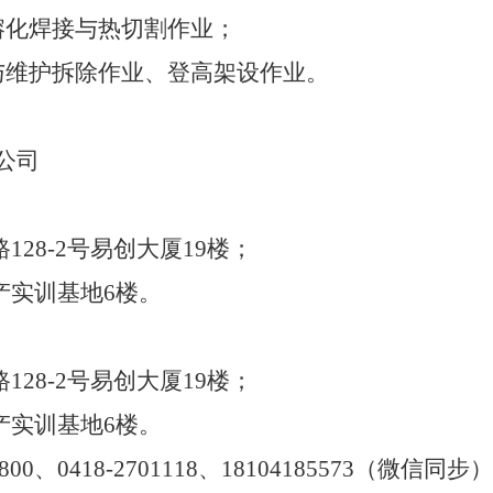
熔化焊接与热切割作业；
与维护拆除作业、登高架设作业
。
公司
路
128-2
号易创大厦
19
楼；
产实训基地
6
楼
。
路
128-2
号易创大厦
19
楼；
产实训基地
6
楼
。
800
、
0418-2701118
、
18104185573
（微信同步）