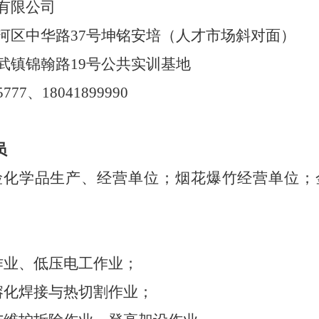
有限公司
河区中华路
37
号坤铭安培（人才市场斜对面）
武镇锦翰路
19
号公共实训基地
5777
、
18041899990
员
险化学品生产、经营单位；烟花爆竹经营单位；
作业、低压电工作业；
熔化焊接与热切割作业；