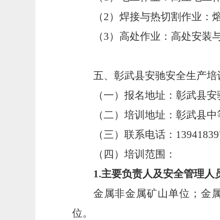
（
2
）
焊接与热切割作业：
（
3
）高处作业：高处安装
五、彰武县安驰安全生产培
（一）报名地址：
彰武县安
（二）培训地址：
彰武县中
（三）联系电话：
13941839
（四）培训范围：
1
.
主要负责人及安全管理人
金属非金属矿山
单位；金
位
。