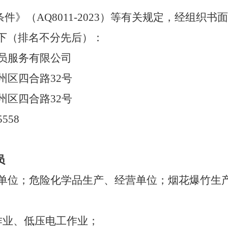
条件》（
AQ8011-2023
）等有关规定，经组织书
下
（排名不分先后）
：
员服务有限公司
州区四合路
32
号
州区四合路
32
号
5558
员
单位；危险化学品生产、经营单位；烟花爆竹生
作业、低压电工作业；