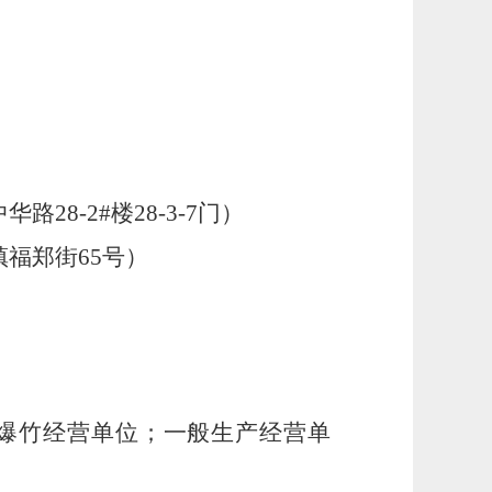
中华路
28-2#
楼
28-3-7
门
）
镇福郑街
65
号
）
爆竹经营单位；一般生产经营单