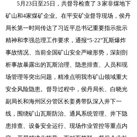
5月23日至25日，共督导检查了３家非煤地下
矿山和4家煤矿企业。
在平安矿业
督导现场，
侯丹
局长
第一时间传达
了
习近平总书记重要指示批示
精神
和李强总理工作要求
，通报
“5·22”瓦斯爆炸
事故
情况
、当前全国矿山安全严峻形势，深刻剖
析事故暴露出的瓦斯治理、隐患排查、
人员和
现
场管理等突出问题，精准点明我市矿山领域重大
安全风险隐患。督导过程中，
侯丹局长、白晓光
副局长和海州区分管区长姜勇带队深入井下一
线，
围绕矿山瓦斯防治、通风系统管理、井下隐
患排查、设备安全运行、现场作业管控等重点内