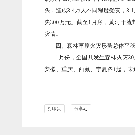
头，造成
3.4
万人不同程度受灾，
3.1
失
300
万元。截至
1
月底，黄河干流
灾情。
四、森林草原火灾形势总体平
1
月份，全国共发生森林火灾
30
安徽、重庆、西藏、宁夏各
1
起，未
打印
分享