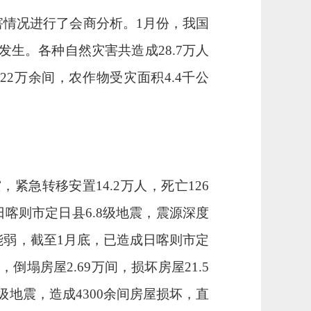
害情况进行了会商分析。
1
月份，我国
发生。各种自然灾害共造成
28.7
万人
屋
22
万余间，农作物受灾面积
4.4
千公
灾，紧急转移安置
14.2
万人，死亡
126
日喀则市定日县
6.8
级地震，震源深度
能弱，截至
1
月底，已造成日喀则市定
人，倒塌房屋
2.69
万间，损坏房屋
21.5
级地震，造成
4300
余间房屋损坏，直