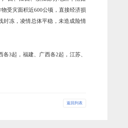
作物受灾面积近
600
公顷，直接经济损
线封冻，凌情总体平稳，未造成险情
西各
3
起，福建、广西各
2
起，江苏、
返回列表