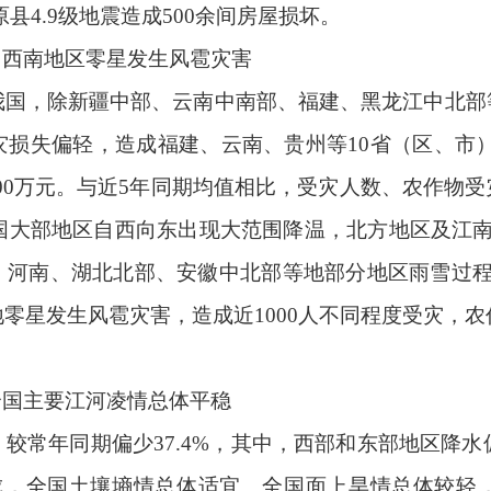
原县
4.9
级地震造成
500
余间房屋损坏。
，西南地区零星发生风雹灾害
我国，除新疆中部、云南中南部、福建、黑龙江中北部
灾损失偏轻，造成福建、云南、贵州等
10
省（区、市
00
万元。与近
5
年同期均值相比，受灾人数、农作物受
国大部地区自西向东出现大范围降温，北方地区及江
、河南、湖北北部、安徽中北部等地部分地区雨雪过
地零星发生风雹灾害，造成近
1000
人不同程度受灾，农
全国主要江河凌情总体平稳
，较常年同期偏少
37.4%
，其中，西部和东部地区降水
成，全国土壤墒情总体适宜。全国面上旱情总体较轻