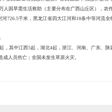
万人因旱需生活救助（主要分布在广西山丘区），农
封河
726.5
千米，黑龙江省四大江河和
18
条中等河流全
稳
起，其中江西
5
起，湖北
4
起，浙江、河南、广东、陕
造成人员伤亡；全国未发生草原火灾。