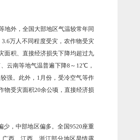
等地外，全国大部地区气温较常年同
）
3.6
万人不同程度受灾，农作物受灾
灾面积、直接经济损失下降均超过九
南、云南等地气温普遍下降
8
～
12
℃，
程较强。此外，
1
月份，受冷空气等作
作物受灾面积
20
余公顷，直接经济损
偏少，中部地区偏多。全国
9520
座重
，广西、江西、浙江部分地区旱情露