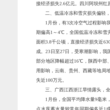
接经济损失
2.6
亿元。四川阿坝州红
二、低温冷冻和雪灾损失偏轻
1
月份，有
3
次冷空气过程影响
期偏高
1
～
4
℃，全国低温冷冻和雪
面积
3.8
千公顷，直接经济损失近
63
成。
23
日至
27
日，受寒潮影响，我
部分地区降幅超过
16
℃，陕西中部
用影响，云南、贵州、西藏等地局
失近
100
万元。
三、广西江西浙江旱情露头，
1
月份，全国平均降水量
9
毫米
点水库蓄水量较常年同期偏多近
1