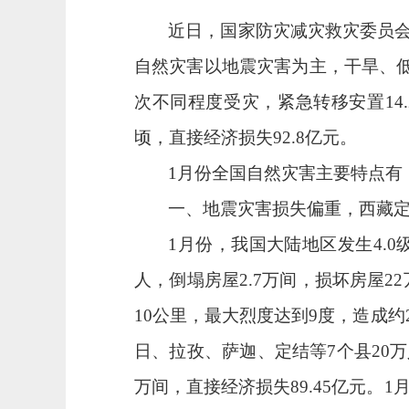
近日，国家防灾减灾救灾委员
自然灾害以地震灾害为主，干旱、
次不同程度受灾，紧急转移安置
14.
顷，直接经济损失
92.8
亿元。
1
月份全国自然灾害主要特点有
一、地震灾害损失偏重，西藏
1
月份，我国大陆地区发生
4.0
人，倒塌房屋
2.7
万间，损坏房屋
22
10
公里，最大烈度达到
9
度，造成约
日、拉孜、萨迦、定结等
7
个县
20
万
万间，直接经济损失
89.45
亿元。
1