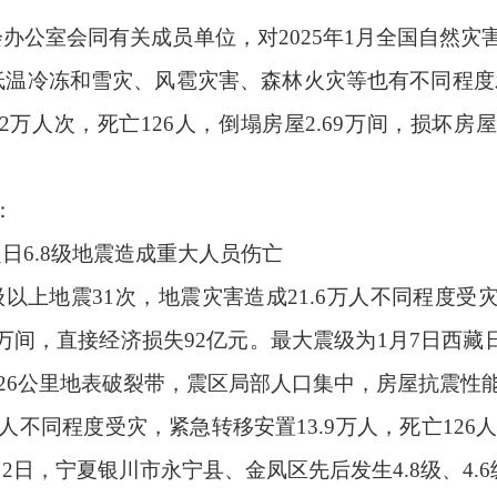
会办公室会同有关成员单位，对
2025
年
1
月全国自然灾
低温冷冻和雪灾、风雹灾害、森林火灾等也有不同程度
2
万人次，死亡
126
人，倒塌房屋
2.69
万间，损坏房
：
定日
6.8
级地震造成重大人员伤亡
级以上地震
31
次，地震灾害造成
21.6
万人不同程度受
万间，直接经济损失
92
亿元。最大震级为
1
月
7
日西藏
26
公里地表破裂带，震区局部人口集中，房屋抗震性
人不同程度受灾，紧急转移安置
13.9
万人，死亡
126
月
2
日，宁夏银川市永宁县、金凤区先后发生
4.8
级、
4.6