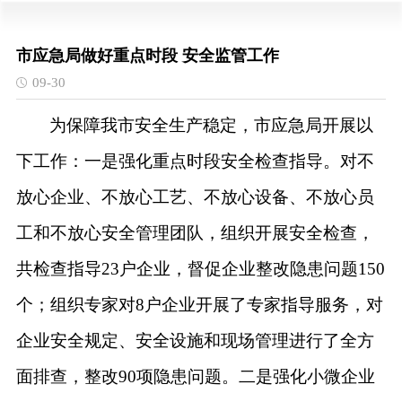
市应急局做好重点时段 安全监管工作
09-30
为保障我市安全生产稳定，市应急局开展以
下工作：一
是
强化重点时段安全检查指导。对
不
放心企业、不放心工艺
、
不放心
设备、不放心员
工和不放心
安全
管理团队
，
组织
开展安全检查，
共检查
指导
23
户企业，
督促企业
整改
隐患
问题
150
个
；
组织专家
对
8
户企业开展了专家指导服务，对
企业安全规定、安全设施和现场管理进行了全方
面排查，
整改
90项
隐患
问题
。二是强化小微企业