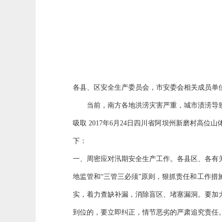
各县、区安全生产委员会，市安委会相关成员单
当前，南方各地洪涝灾害严重，城市渍涝导致
吸取
2017年6月24日四川省阿坝州新磨村高
下：
一、周密应对汛期安全生产工作。各县区、各有
地监管和“三管三必须”原则，狠抓责任和工作
实，着力查缺补漏，消除盲区、堵塞漏洞。要加
到位的，要立即纠正，情节恶劣的严肃追究责任