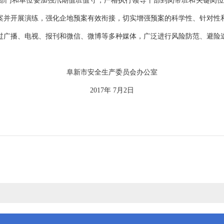
部门和单位要加强汛期值班值守，严格执行领导干部到岗带班和关键岗
案并开展演练，强化企地预案有效衔接，切实增强预案的科学性、针对性
过广播、电视、报刊和微信、微博等多种媒体，广泛进行风险防范、避险
灾害引发生产安全事故。
阜新市安全生产委员会办公室
2017年
7月2日