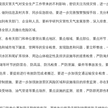
视强灾害天气对安全生产工作带来的不利影响，密切关注汛情灾情，进一
，做到信息及时共享、同步应急联动。要进一步完善预警预报手段，充分
知到有关部门、企业和人员。要科学研判灾害性天气发展形势，深入排查
将全部人员撤出危险区域。
区、各有关部门和单位要突出重点地区、重点领域、重点部位、重点环节
地和城市地下隧道、管网等的安全检查。发现隐患和问题，要立即整改，
积水区和尾矿库坝体、周边山体稳定性及排洪设施等的巡查检查，严防淹
储等环节的防雷击、防高温、防汛检查，严防泄漏、爆炸等事故发生。
仓库，要提前进行有效防范或者搬迁。要进一步加强交通运输安全检查
管制措施。要进一步加强旅游景区风险区域和设施项目的排查监测，存在
圾受纳场、油气管道等重点场所、重点设施的监测、巡查，严防群死群伤